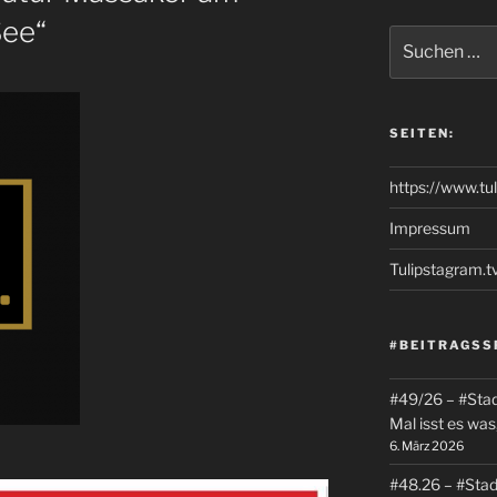
See“
Suchen
nach:
SEITEN:
https://www.tu
Impressum
Tulipstagram.t
#BEITRAGSS
#49/26 – #Stadt
Mal isst es was
6. März 2026
#48.26 – #Stad