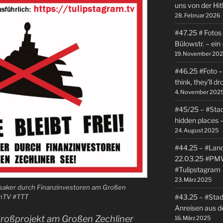
uns von der Hitl
28. Februar 2026
#47.25 # Fotos
Bülowstr. – ein
19. November 20
#46.25 #Foto – 
think, they’ll d
4. November 202
#45/25 – #Stadt
hidden places
24. August 2025
#44.25 – #Land
22.03.25 #PM
#Tulipstagram
23. März 2025
assaker durch Finanzinvestoren am Großen
#43.25 – #Stad
amTV #TTT
Anreisen aus d
roßprojekt am Großen Zechliner
16. März 2025