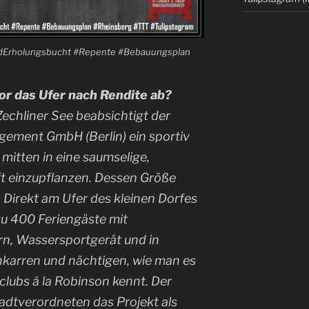
dErholungsbucht #Repente #Bebauungsplan
or das Ufer nach Rendite ab?
echliner See beabsichtigt der
ement GmbH (Berlin) ein sportiv
mitten in eine saumselige,
t einzupflanzen. Dessen Größe
 Direkt am Ufer des kleinen Dorfes
zu 400 Feriengäste mit
n, Wassersportgerät und in
nkarren und nächtigen, wie man es
lubs á la Robinson kennt. Der
tadtverordneten das Projekt als