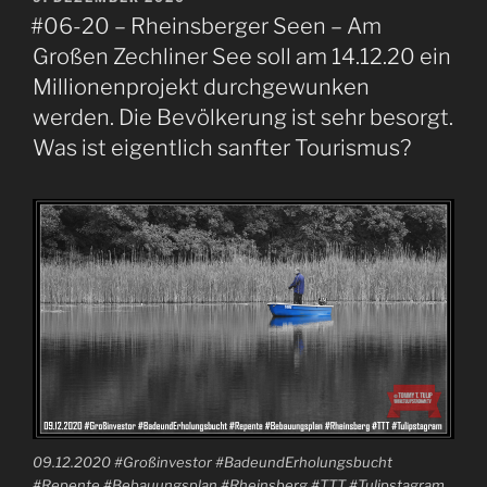
AM
#06-20 – Rheinsberger Seen – Am
Großen Zechliner See soll am 14.12.20 ein
Millionenprojekt durchgewunken
werden. Die Bevölkerung ist sehr besorgt.
Was ist eigentlich sanfter Tourismus?
09.12.2020 #Großinvestor #BadeundErholungsbucht
#Repente #Bebauungsplan #Rheinsberg #TTT #Tulipstagram