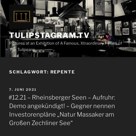
Zum
Inhalt
springen
TULIPSTAGRAM.TV
Pictures at an Exhibition of A Famous, Xtraordinary Pyrate of
The Tulipeans
SCHLAGWORT:
REPENTE
VERÖFFENTLICHT
7. JUNI 2021
AM
#12.21 – Rheinsberger Seen – Aufruhr:
Demo angekündigt! – Gegner nennen
Investorenpläne „Natur Massaker am
Großen Zechliner See“