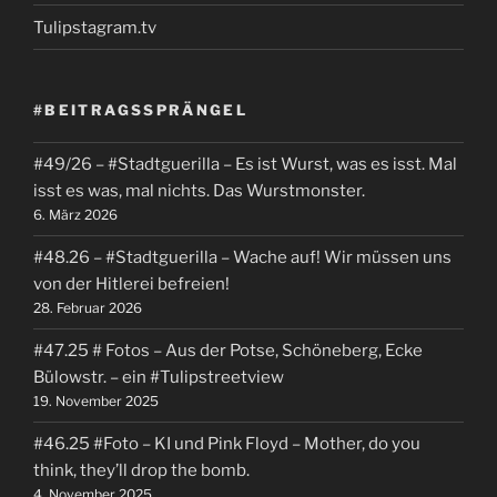
durchgewunken
Tulipstagram.tv
werden.
Die
#BEITRAGSSPRÄNGEL
Bevölkerung
ist
#49/26 – #Stadtguerilla – Es ist Wurst, was es isst. Mal
sehr
isst es was, mal nichts. Das Wurstmonster.
besorgt.
6. März 2026
Was
#48.26 – #Stadtguerilla – Wache auf! Wir müssen uns
ist
von der Hitlerei befreien!
28. Februar 2026
eigentlich
sanfter
#47.25 # Fotos – Aus der Potse, Schöneberg, Ecke
Bülowstr. – ein #Tulipstreetview
Tourismus?“
19. November 2025
#46.25 #Foto – KI und Pink Floyd – Mother, do you
think, they’ll drop the bomb.
4. November 2025