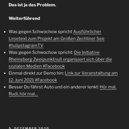
Das ist ja das Problem.
Weiterführend
Was gegen Schwochow spricht
Ausführlicher
Lesetext zum Projekt am Großen Zechliner See
#tulipstagramTV
Was gegen Schwochow spricht:
Die Initiative
Rheinsberg Zweipunktnull organisiert sich über die
sozialen Medien #Facebook
Einmal direkt zur Demo hin:
Link zur Veranstaltung am
12. Juni 2021 #Facebook
Besser Du fährst Auto und ein anderer lenkt:
Hör mal,
Rudi, hör mal…
VERÖFFENTLICHT
9. DEZEMBER 2020