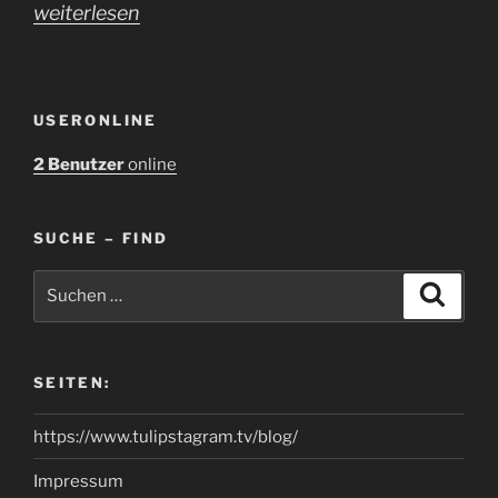
„#06-
weiterlesen
20
–
Rheinsberger
USERONLINE
Seen
2 Benutzer
online
–
Am
SUCHE – FIND
Großen
Zechliner
Suchen
Suche
nach:
See
soll
am
SEITEN:
14.12.20
https://www.tulipstagram.tv/blog/
ein
Millionenprojekt
Impressum