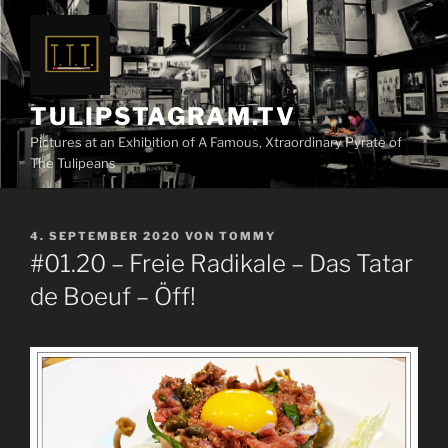
Zum
Inhalt
springen
TULIPSTAGRAM.TV
Pictures at an Exhibition of A Famous, Xtraordinary Pyrate of
The Tulipeans
VERÖFFENTLICHT
4. SEPTEMBER 2020
VON
TOMMY
AM
#01.20 – Freie Radikale – Das Tatar
de Boeuf – Öff!