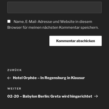
Name, E-Mail-Adresse und Website in diesem
Browser für meinen nächsten Kommentar speichern.
Beitragsnavigation
Vorheriger
ZURÜCK
Beitrag
Hotel Orphée – In Regensburg in Klausur
Nächster
WEITER
Beitrag
02-20 – Babylon Berlin: Greta wird hingerichtet