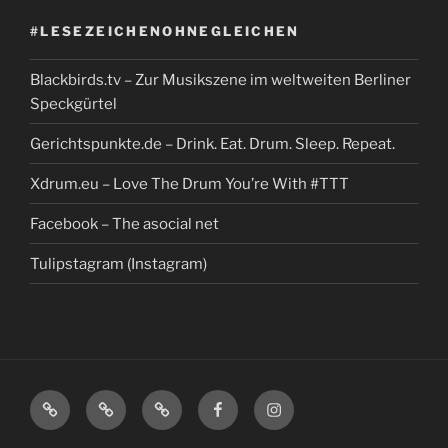
#LESEZEICHENOHNEGLEICHEN
Blackbirds.tv – Zur Musikszene im weltweiten Berliner
Speckgürtel
Gerichtspunkte.de – Drink. Eat. Drum. Sleep. Repeat.
Xdrum.eu – Love The Drum You’re With #TTT
Facebook – The asocial net
Tulipstagram (Instagram)
Blackbirds.tv
Gerichtspunkte.de
Xdrum.eu
Facebook
Tulipstagram
–
–
–
–
(Instagram)