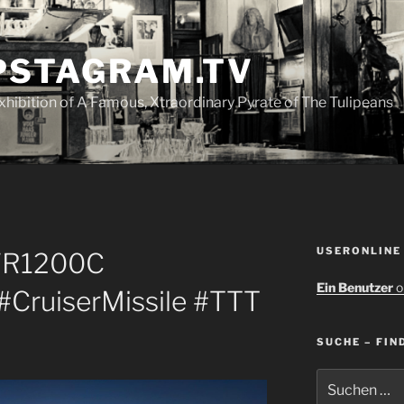
PSTAGRAM.TV
Exhibition of A Famous, Xtraordinary Pyrate of The Tulipeans
USERONLINE
WR1200C
Ein Benutzer
o
CruiserMissile #TTT
SUCHE – FIN
Suchen
nach: