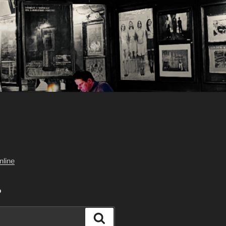
nline
D
Suchen