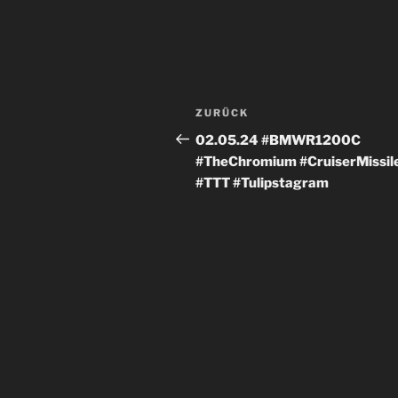
Beitragsnavigation
Vorheriger
ZURÜCK
Beitrag
02.05.24 #BMWR1200C
#TheChromium #CruiserMissil
#TTT #Tulipstagram