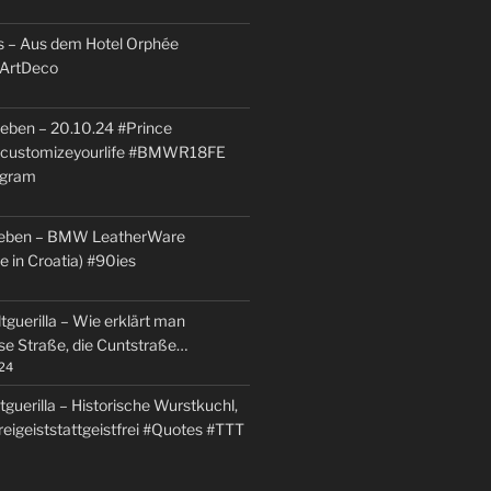
s – Aus dem Hotel Orphée
#ArtDeco
lleben – 20.10.24 #Prince
#customizeyourlife #BMWR18FE
agram
llleben – BMW LeatherWare
 in Croatia) #90ies
guerilla – Wie erklärt man
se Straße, die Cuntstraße…
24
guerilla – Historische Wurstkuchl,
eigeiststattgeistfrei #Quotes #TTT