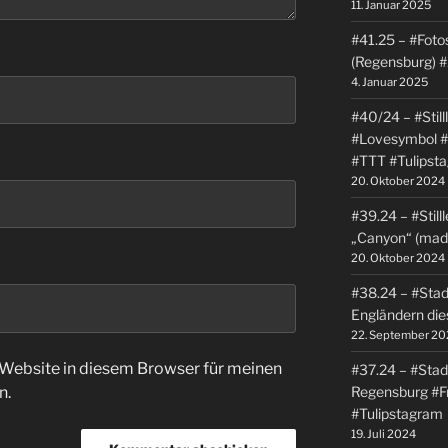
11. Januar 2025
#41.25 – #Foto
(Regensburg) 
4. Januar 2025
#40/24 – #Stil
#Lovesymbol 
#TTT #Tulipst
20. Oktober 2024
#39.24 – #Sti
„Canyon“ (made
20. Oktober 2024
#38.24 – #Stadt
Engländern die
22. September 20
Website in diesem Browser für meinen
#37.24 – #Stadt
n.
Regensburg #Fr
#Tulipstagram
19. Juli 2024