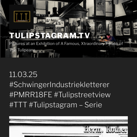
Zum
Inhalt
springen
TULIPSTAGRAM.TV
Pictures at an Exhibition of A Famous, Xtraordinary Pyrate of
The Tulipeans
11.03.25
#SchwingerIndustriekletterer
#PMRR18FE #Tulipstreetview
#TTT #Tulipstagram – Serie