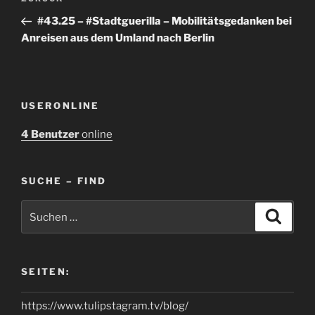
Vorheriger
Beitrag
#43.25 – #Stadtguerilla – Mobilitätsgedanken bei
Anreisen aus dem Umland nach Berlin
USERONLINE
4 Benutzer
online
SUCHE – FIND
Suchen
Suche
nach:
SEITEN:
https://www.tulipstagram.tv/blog/