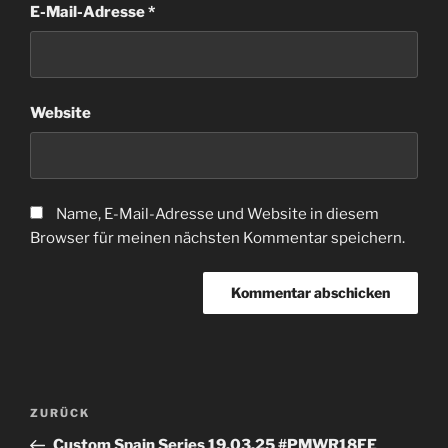
E-Mail-Adresse
*
Website
Name, E-Mail-Adresse und Website in diesem
Browser für meinen nächsten Kommentar speichern.
Beitragsnavigation
Vorheriger
ZURÜCK
Beitrag
Custom Spain Series 19.03.25 #PMWR18FE