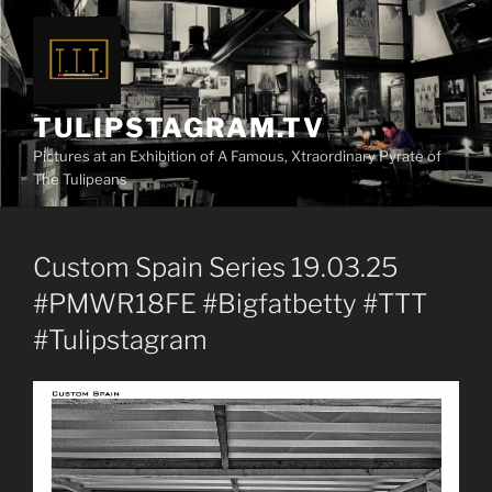
Zum
Inhalt
springen
TULIPSTAGRAM.TV
Pictures at an Exhibition of A Famous, Xtraordinary Pyrate of
The Tulipeans
Custom Spain Series 19.03.25
#PMWR18FE #Bigfatbetty #TTT
#Tulipstagram