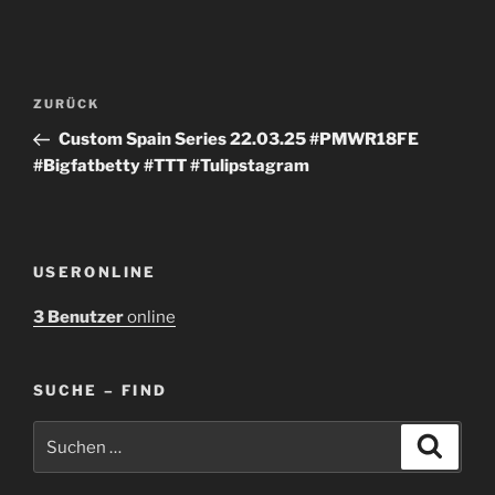
Beitragsnavigation
Vorheriger
ZURÜCK
Beitrag
Custom Spain Series 22.03.25 #PMWR18FE
#Bigfatbetty #TTT #Tulipstagram
USERONLINE
3 Benutzer
online
SUCHE – FIND
Suchen
Suche
nach: