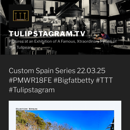
Zum
Inhalt
springen
TULIPSTAGRAM.TV
Pictures at an Exhibition of A Famous, Xtraordinary Pyrate of
The Tulipeans
Custom Spain Series 22.03.25
#PMWR18FE #Bigfatbetty #TTT
#Tulipstagram